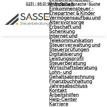
Immobilien
0231 - 95 01 90
|
Einfache Sprache
|
Suche
Einkommensteuer -
Ehepartner & Kinder
Vermögensaufbau und
Altersvorsorge
Erbschaft und
Schenkung
Internet und
Telekommunikation
Steuerverwaltung und
Steuerprüfungen
Digitalisierung
Leistungsprofil
Steuerberatung
Wirtschaftsberatung
Lohn- und
Gehaltsabrechnung
Finanzbuchhaltung
Jahresabschluss
Kontakt
Arbeitshilfen
Help-Center
Karriere