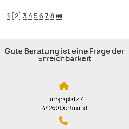
1
[2]
3
4
5
6
7
8
⏭
Gute Beratung ist eine Frage der
Erreichbarkeit
Europaplatz 7
44269 Dortmund