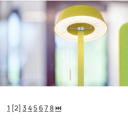
1
[2]
3
4
5
6
7
8
⏭