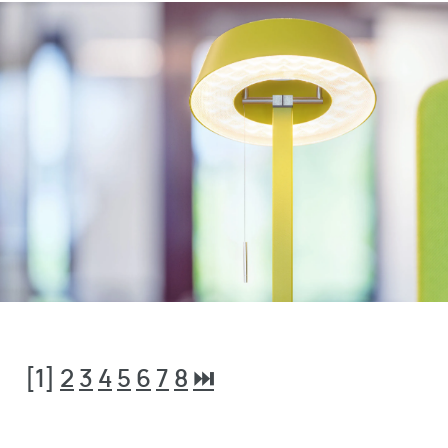
[1]
2
3
4
5
6
7
8
⏭