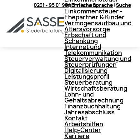
Immobilien
0231 - 95 01 90
|
Einfache Sprache
|
Suche
Einkommensteuer -
Ehepartner & Kinder
Vermögensaufbau und
Altersvorsorge
Erbschaft und
Schenkung
Internet und
Telekommunikation
Steuerverwaltung und
Steuerprüfungen
Digitalisierung
Leistungsprofil
Steuerberatung
Wirtschaftsberatung
Lohn- und
Gehaltsabrechnung
Finanzbuchhaltung
Jahresabschluss
Kontakt
Arbeitshilfen
Help-Center
Karriere