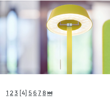
1
2
3
[4]
5
6
7
8
⏭