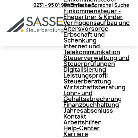
Immobilien
0231 - 95 01 90
|
Einfache Sprache
|
Suche
Einkommensteuer -
Ehepartner & Kinder
Vermögensaufbau und
Altersvorsorge
Erbschaft und
Schenkung
Internet und
Telekommunikation
Steuerverwaltung und
Steuerprüfungen
Digitalisierung
Leistungsprofil
Steuerberatung
Wirtschaftsberatung
Lohn- und
Gehaltsabrechnung
Finanzbuchhaltung
Jahresabschluss
Kontakt
Arbeitshilfen
Help-Center
Karriere